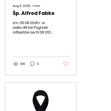
Aug 6, 2026
∙
1
min
Śp. Alfred Fabke
zm. 05.08.2026 r. w
wieku 85 lat Pogrzeb
odbędzie się 10.08.2026
r. Msza Święta żałobna
- 10.08.2026 r. o godz.
11:00 w kościele w
Białężynie. Pogrzeb -
odprowadzenie
zmarłego cmentarz
106
0
parafialny w Białężynie
nastąpi po Mszy Świętej.
W smutku pogrążona
rodzina.