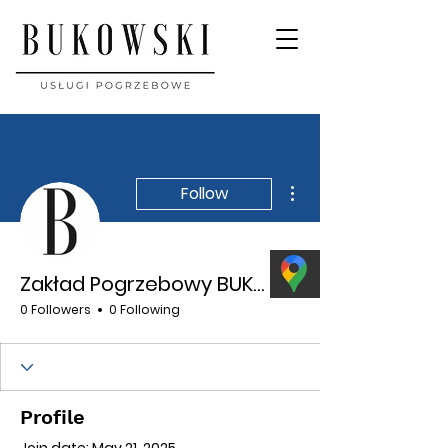
More actions
Follow
Writer
Zakład Pogrzebowy BUKOWSKI
0 Followers
0 Following
Profile