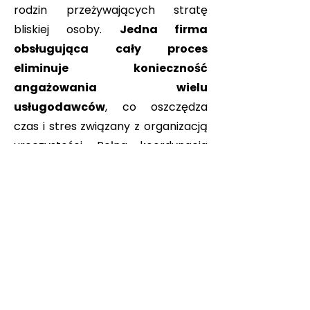
rodzin przeżywających stratę
bliskiej osoby.
Jedna firma
obsługująca cały proces
eliminuje konieczność
angażowania wielu
usługodawców
, co oszczędza
czas i stres związany z organizacją
uroczystości. Pełna koordynacja
wydarzenia oraz profesjonalne
doradztwo zapewniają godne
pożegnanie.
Dlaczego usługi
pogrzebowe
BUKOWSKI?